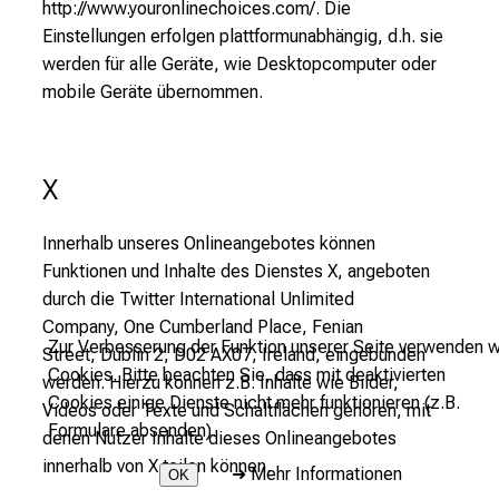
http://www.youronlinechoices.com/. Die
Einstellungen erfolgen plattformunabhängig, d.h. sie
werden für alle Geräte, wie Desktopcomputer oder
mobile Geräte übernommen.
X
Innerhalb unseres Onlineangebotes können
Funktionen und Inhalte des Dienstes X, angeboten
durch die T
witter International Unlimited
Company,
One Cumberland Place,
Fenian
Zur Verbesserung der Funktion unserer Seite verwenden w
Street,
Dublin 2,
D02 AX07,
Ireland
, eingebunden
Cookies. Bitte beachten Sie, dass mit deaktivierten
werden. Hierzu können z.B. Inhalte wie Bilder,
Cookies einige Dienste nicht mehr funktionieren (z.B.
Videos oder Texte und Schaltflächen gehören, mit
Formulare absenden).
denen Nutzer Inhalte dieses Onlineangebotes
innerhalb von X teilen können.
➜
Mehr Informationen
OK