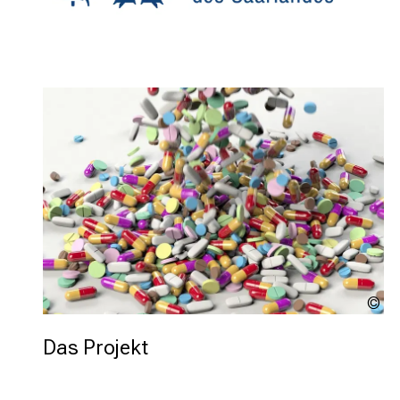
Ar
So
Pi
Das Projekt