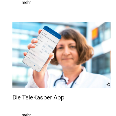
mehr
U
Die TeleKasper App
mehr