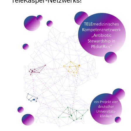
TeleKasper-Netzwerks!